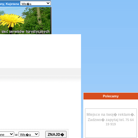
hny, Kajetana
Polecamy
Miejsce na twoj� reklam�.
Zadzwo� zapytaj tel.
75 64
19 919
w