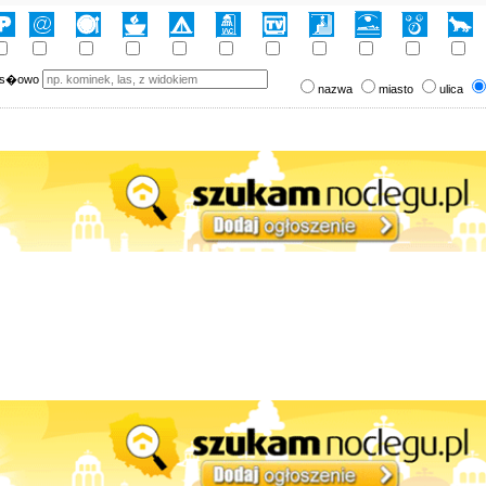
 s�owo
nazwa
miasto
ulica