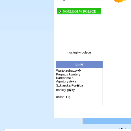
NOCLEGI W POLSCE
noclegi w polsce
Linki
Warto zobaczy�
Karpacz kwatery
Karkonosze
Agroturystyka
Szklarska Por�ba
noclegi g�ry
online: (1)
|
Polani