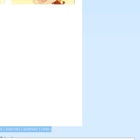
|
|
|
|
TA
WARUNKI
KONTAKT
LINKI
 Polsce
|