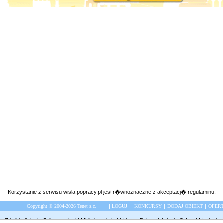
Korzystanie z serwisu wisla.popracy.pl jest r�wnoznaczne z akceptacj�
regulaminu
.
|
|
|
|
Copyright © 2004-2026 Tenet s.c.
LOGUJ
KONKURSY
DODAJ OBIEKT
OFER
ca Zdr�j
|
Jelenia G�ra noclegi
|
Mi�dzyzdroje
|
Urlop w Polsce
|
Jelenia G�ra
|
Noclegi w