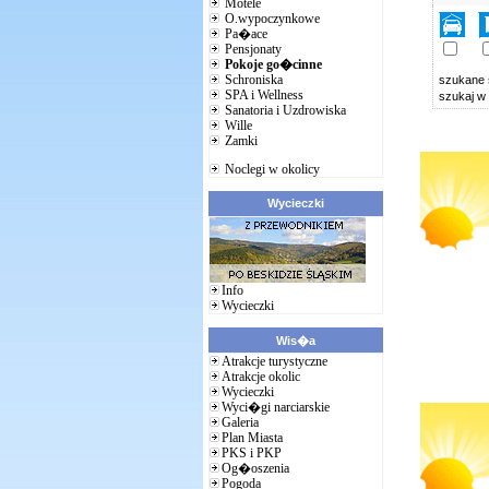
Motele
O.wypoczynkowe
Pa�ace
Pensjonaty
Pokoje go�cinne
Schroniska
szukane
SPA i Wellness
szukaj w
Sanatoria i Uzdrowiska
Wille
Zamki
Noclegi w okolicy
Wycieczki
Info
Wycieczki
Wis�a
Atrakcje turystyczne
Atrakcje okolic
Wycieczki
Wyci�gi narciarskie
Galeria
Plan Miasta
PKS i PKP
Og�oszenia
Pogoda