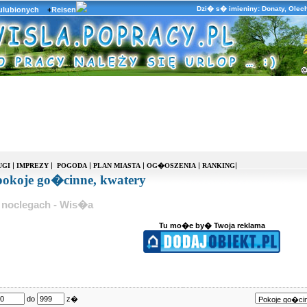
Dzi� s� imieniny: Donaty, Olec
ulubionych
+
Reisen
|
|
|
|
|
|
UGI
IMPREZY
POGODA
PLAN MIASTA
OG�OSZENIA
RANKING
okoje go�cinne, kwatery
o noclegach - Wis�a
Tu mo�e by� Twoja reklama
do
z�