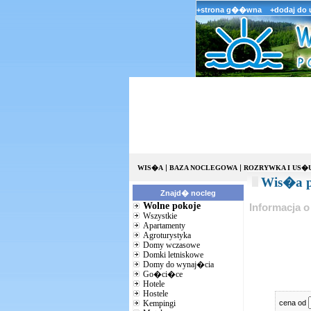
+strona g��wna
+dodaj do 
|
|
WIS�A
BAZA NOCLEGOWA
ROZRYWKA I US�
Wis�a p
Znajd� nocleg
Wolne pokoje
Informacja 
Wszystkie
Apartamenty
Agroturystyka
Domy wczasowe
Domki letniskowe
Domy do wynaj�cia
Go�ci�ce
Hotele
Hostele
Kempingi
cena od