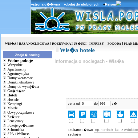
+strona g��wna
+dodaj do ulubionych
+
Reisen
|
|
|
|
|
WIS�A
BAZA NOCLEGOWA
ROZRYWKA I US�UGI
IMPREZY
POGODA
PLAN MI
Wis�a hotele
Znajd� nocleg
Wolne pokoje
Informacja o noclegach - Wis�a
Wszystkie
Apartamenty
Agroturystyka
Domy wczasowe
Domki letniskowe
Domy do wynaj�cia
Go�ci�ce
Hotele
Hostele
Kempingi
cena od
do
z�
Motele
O.wypoczynkowe
Pa�ace
Pensjonaty
Pokoje go�cinne
Schroniska
szukane s�owo
SPA i Wellness
szukaj w