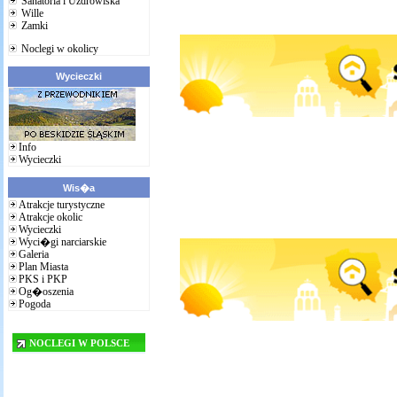
Sanatoria i Uzdrowiska
Wille
Zamki
Noclegi w okolicy
Wycieczki
Info
Wycieczki
Wis�a
Atrakcje turystyczne
Atrakcje okolic
Wycieczki
Wyci�gi narciarskie
Galeria
Plan Miasta
PKS i PKP
Og�oszenia
Pogoda
NOCLEGI W POLSCE