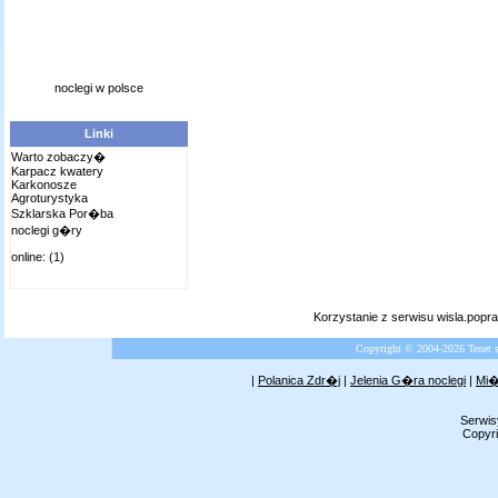
noclegi w polsce
Linki
Warto zobaczy�
Karpacz kwatery
Karkonosze
Agroturystyka
Szklarska Por�ba
noclegi g�ry
online: (1)
Korzystanie z serwisu wisla.pop
Copyright © 2004-2026 Tenet 
|
Polanica Zdr�j
|
Jelenia G�ra noclegi
|
Mi�
Serwis
Copyri