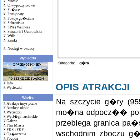
Motele
O.wypoczynkowe
Pa�ace
Pensjonaty
Pokoje go�cinne
Schroniska
SPA i Wellness
Sanatoria i Uzdrowiska
Wille
Zamki
Noclegi w okolicy
Wycieczki
Kategoria:
g�ra
Info
OPIS ATRAKCJI
Wycieczki
Wis�a
Na szczycie g�ry (955
Atrakcje turystyczne
Atrakcje okolic
mo�na odpocz�� po tr
Wycieczki
Wyci�gi narciarskie
przebiega granica pa�
Galeria
Plan Miasta
PKS i PKP
wschodnim zboczu g�
Og�oszenia
Pogoda