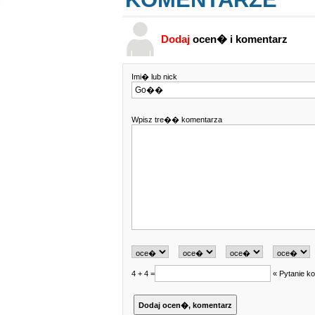
Dodaj
ocen� i komentarz
Imi� lub nick
Wpisz tre�� komentarza
4 + 4 =
« Pytanie ko