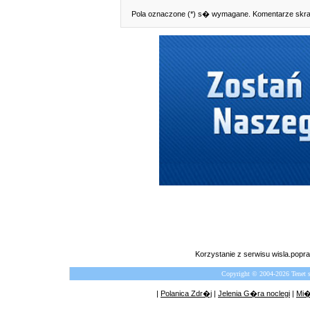
Pola oznaczone (*) s� wymagane. Komentarze skra
Korzystanie z serwisu wisla.pop
Copyright © 2004-2026 Tenet 
|
Polanica Zdr�j
|
Jelenia G�ra noclegi
|
Mi�