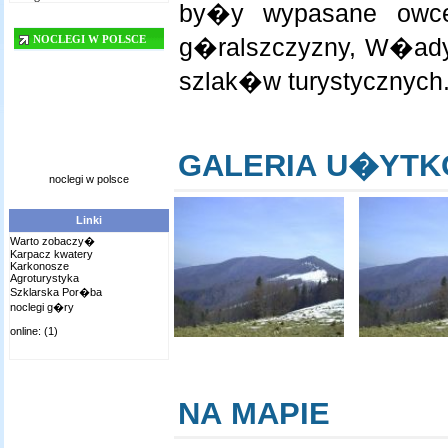
by�y wypasane owce,
g�ralszczyzny, W�ady
NOCLEGI W POLSCE
szlak�w turystycznych.
GALERIA U�YT
noclegi w polsce
Linki
Warto zobaczy�
Karpacz kwatery
Karkonosze
Agroturystyka
Szklarska Por�ba
noclegi g�ry
online: (1)
NA MAPIE