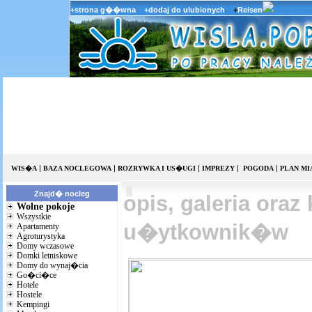
+strona g��wna
+dodaj do ulubionych
+
Reisen
|
|
|
|
|
WIS�A
BAZA NOCLEGOWA
ROZRYWKA I US�UGI
IMPREZY
POGODA
PLAN MI
Znajd� nocleg
opis, galeria oraz
Wolne pokoje
Wszystkie
u�ytkownik�w
Apartamenty
Agroturystyka
Domy wczasowe
Domki letniskowe
Domy do wynaj�cia
Go�ci�ce
Hotele
Hostele
Kempingi