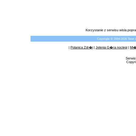
Korzystanie z serwisu wisla.pop
Copyright © 2004-2026 Tenet 
|
Polanica Zdr�j
|
Jelenia G�ra noclegi
|
Mi�
Serwis
Copyri