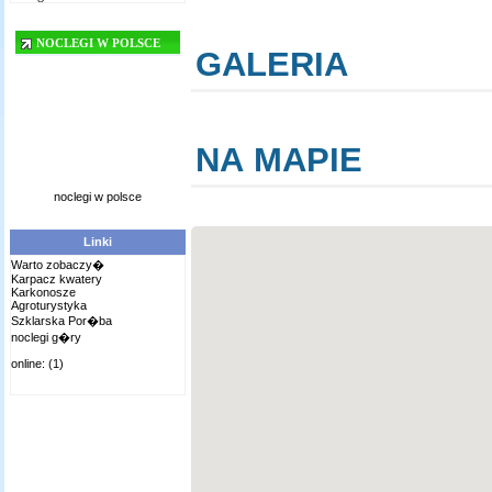
NOCLEGI W POLSCE
GALERIA
NA MAPIE
noclegi w polsce
Linki
Warto zobaczy�
Karpacz kwatery
Karkonosze
Agroturystyka
Szklarska Por�ba
noclegi g�ry
online: (1)