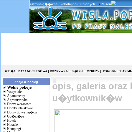
+strona g��wna
+dodaj do ulubionych
+
Reisen
|
|
|
|
|
WIS�A
BAZA NOCLEGOWA
ROZRYWKA I US�UGI
IMPREZY
POGODA
PLAN MI
Znajd� nocleg
opis, galeria oraz
Wolne pokoje
Wszystkie
u�ytkownik�w
Apartamenty
Agroturystyka
Domy wczasowe
Domki letniskowe
Domy do wynaj�cia
Go�ci�ce
Hotele
Hostele
Kempingi