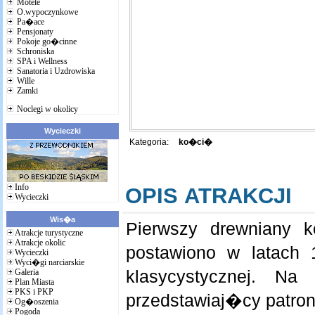
Motele
O.wypoczynkowe
Pa�ace
Pensjonaty
Pokoje go�cinne
Schroniska
SPA i Wellness
Sanatoria i Uzdrowiska
Wille
Zamki
Noclegi w okolicy
Wycieczki
Kategoria:
ko�ci�
Info
OPIS ATRAKCJI
Wycieczki
Wis�a
Pierwszy drewniany
Atrakcje turystyczne
Atrakcje okolic
postawiono w latach 
Wycieczki
Wyci�gi narciarskie
klasycystycznej. N
Galeria
Plan Miasta
PKS i PKP
przedstawiaj�cy patro
Og�oszenia
Pogoda